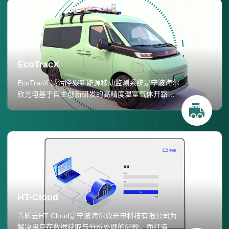
EcoTracX
EcoTracX 减污降碳新能源移动监测系统是宁波海尔
欣光电基于自主创新研发的高精度温室气体开路分
析仪开发的完整溯源监测解决方案。系统采用量子
级联激光光谱技术，集成高分辨率光谱测量与智能
信号处理算法，支持定点监测与车载走航两种模
式，结合GPS定位和气象数据，运用高斯羽流扩散
反演模型，实现大气氨及温室气体排放源的精准溯
源与排放强度定量评估，为农业、工业及环保领域
减污降碳提供科学数据支撑。
HT-Cloud
青昕云HT Cloud是宁波海尔欣光电科技有限公司为
解决用户在数据获取与分析处理的问题，而打造的