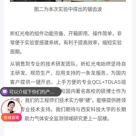
图二为本次实验中得出的锯齿波
昕
虹光电的组件功能完备、开箱即用、操作简单，非
常便于实验室搭建系统，有利于提高效率，缩短实验
周期。
从销售到专业的
技术研发
团队，昕虹光电
始终
坚持自
主研发、规范生产、应用支持的一条龙服务，为国内
客户提供一键开启、上手方便的专业
QCL+TDLAS
组
件。
拥有藤校教育背景和国内著名高校的硕博
士
作为
可以介绍下你们的产品么
后盾，我们的工程师们技术实力够
“硬”，
能够提供跨领
域的专业技术支持。我们期待与西安科技大学的长期
合作，助力气体
安全监测
领域研究更上一层楼。