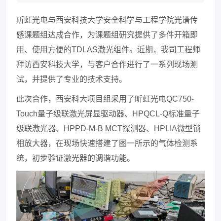
昕虹光电与西安科技大学安全科学与工程学院光谱传
感课题组达成合作，为课题组研究提供了多件开箱即
用、使用方便的
TDLAS
激光组件。近期，我司工程师
拜访西安科技大学，与客户合作进行了一系列现场测
试，并提供了专业的技术支持。
此次合作，西安科大项目组采用了昕虹光电
QC750-
Touch
量子级联激光屏显驱动器、
HPQC
L-Q
标准量子
级联激光器、
HPPD-M-B
MCT
探测器
、
HPLIA
微型锁
相放大器，在现场快速搭建了图一所示的气体检测系
统，
初步验证激光器的调谐功能
。