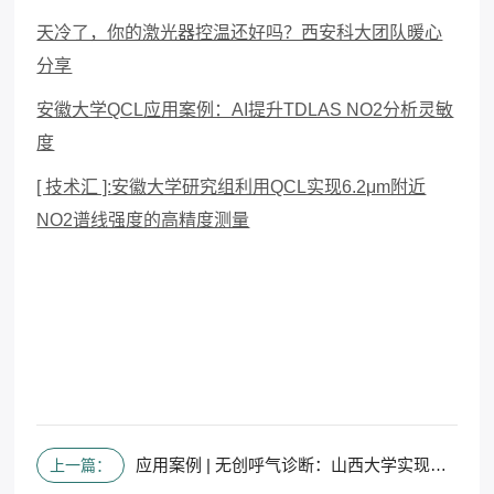
天冷了，你的激光器控温还好吗？西安科大团队暖心
分享
安徽大学QCL应用案例：AI提升TDLAS NO2分析灵敏
度
[ 技术汇 ]:安徽大学研究组利用QCL实现6.2μm附近
NO2谱线强度的高精度测量
应用案例 | 无创呼气诊断：山西大学实现免校准、ppb级的实时氨测量
上一篇：