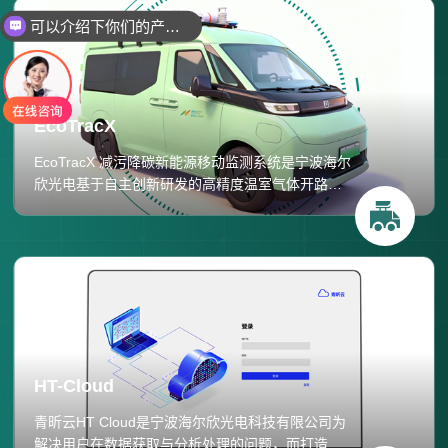
可以介绍下你们的产品么
EcoTracX
EcoTracX 减污降碳新能源移动监测系统是宁波海尔
欣光电基于自主创新研发的高精度温室气体开路分
析仪开发的完整溯源监测解决方案。系统采用量子
级联激光光谱技术，集成高分辨率光谱测量与智能
信号处理算法，支持定点监测与车载走航两种模
式，结合GPS定位和气象数据，运用高斯羽流扩散
反演模型，实现大气氨及温室气体排放源的精准溯
源与排放强度定量评估，为农业、工业及环保领域
减污降碳提供科学数据支撑。
HT-Cloud
青昕云HT Cloud是宁波海尔欣光电科技有限公司为
解决用户在数据获取与分析处理的问题，而打造的