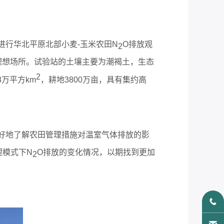
，进行华北平原北部小麦-玉米农田N
O排放观
2
理想场所。试验站的土壤主要为潮褐土，生态
2
万平方km
，耕地3800万亩，具有集约高
好地了解农田管理措施对温室气体排放的影
理模式下N
O排放的变化情况，以期找到更加
2