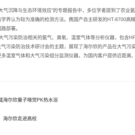
大气沉降与生态环境效应”的专题报告中，多位学者提到了农业
前学界认为较为准确的检测方法。携国产自主研发的
HT-8700
高
网路部署。
气污染防治相关的氨气、臭氧、温室气体等分析仪器，包含
H
大气污染防治技术研讨会的主题，展现了海尔欣的产品在大气污
多温室气体和大气污染组分监测仪器，为国内客户提供近距离、
载海尔欣量子嗅觉PK热水浴
，海尔欣走进高校