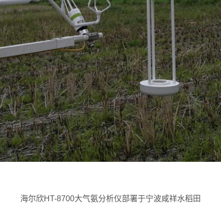
海尔欣
HT-8700
大气氨分析仪部署于宁波咸祥水稻田