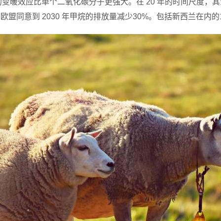
的变暖效应比单个二氧化碳分子更强大。
在
20
年的时间
尺度，其
和欧盟同意到
2030
年
甲烷
的排放量减少
30%
。包括新西兰在内的