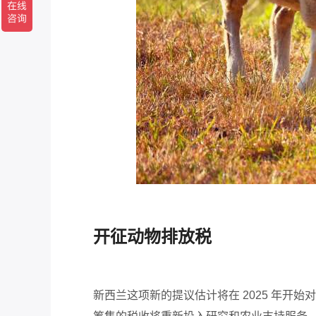
开征
动物
排放
税
新西兰这项新的提议估计
将在
2025
年开始对