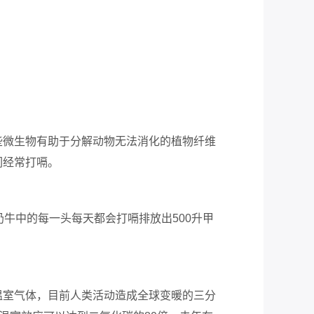
些微生物有助于分解动物无法消化的植物纤维
们经常打嗝。
奶牛中的每一头每天都会打嗝
排放出
500
升甲
温室气体，目前人类活动造成全球变暖的三分