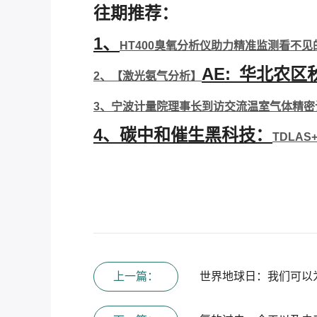
往期推荐：
1、
HT400臭氧分析仪助力精准监测看不
AE: 华北农
2、
【
激光氨气分析】
3、
宁波计量院理事长到访交流温室气体精密
4、碳中和催生黑科技：
TDLA
上一篇：
世界地球日：我们可以