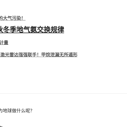
见的大气污染！
区秋冬季地气氨交换规律
计量
S+激光雷达强强联手！甲烷泄漏无
所
遁形
为地球做什么呢？