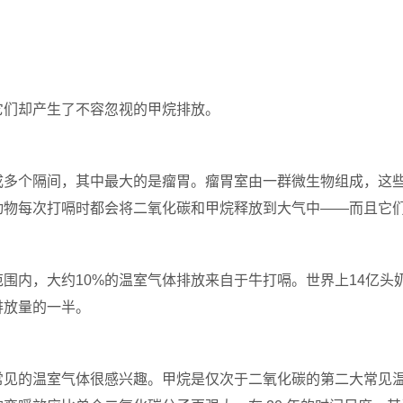
它们却产生了不容忽视的甲烷排放。
成多个隔间，其中最大的是瘤胃。瘤胃室由一群微生物组成，这
动物每次打嗝时都会将二氧化碳和甲烷释放到大气中——而且它
范围内，大约
10%
的温室气体排放来自于牛打嗝。世界上
14
亿头
排放量的一半。
常见的温室气体很感兴趣。甲烷是仅次于二氧化碳的第二大常见