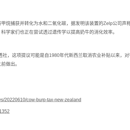
。
将甲烷捕获并转化为水和二氧化碳，据发明该装置的
Zelp
公司声
，科学家们也正在尝试透过遗传学以提高奶牛的消化效率。
透社，
这项
提议可能是自
1980
年代
新西兰取消农业补贴以来，对
之前做出。
ws/20220610/cow-burp-tax-new-zealand
41352