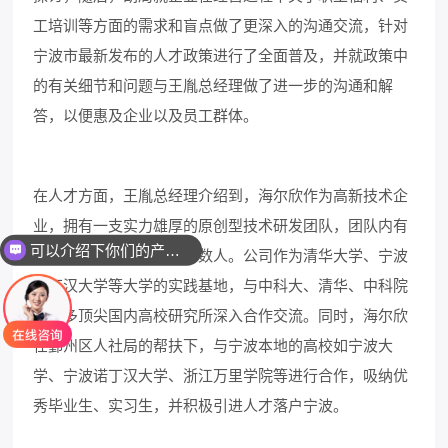
工培训等方面的需求和盲点做了更深入的沟通交流，针对
宁波市最新发布的人才政策进行了全面普及，并就政策中
的有关细节和问题与王胤总经理做了进一步的沟通和解
答，以便惠及企业以及员工群体。
在人才方面，王胤总经理介绍到，海尔欣作为高新技术企
业，拥有一支实力雄厚的原创型技术研发团队，团队内有
可以介绍下你们的产品么
国际顶尖高校背景的硕博数人。公司作为清华大学、宁波
诺丁汉大学等大学的实践基地，与中科大、清华、中科院
等众多顶尖国内高校研究所深入合作交流。同时，海尔欣
在鄞州区人社局的帮扶下，与宁波本地的高校如宁波大
学、宁波诺丁汉大学、浙江万里学院等进行合作，吸纳优
秀毕业生、实习生，并积极引进人才落户宁波。