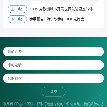
ICOS 为欧洲城市开发世界先进温室气体测量概念
上一篇：
参展预告 | 海尔欣参加CIOE光博会
下一篇：
提交
联系我们的技术团队，获取打造量身化的个性化咨询。我们期待与您