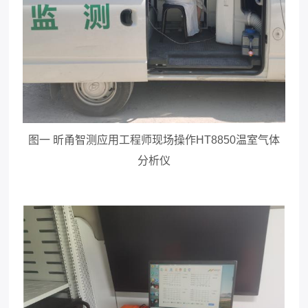
图一
昕甬智测应用工程师现场操作
HT8850
温室气体
分析仪