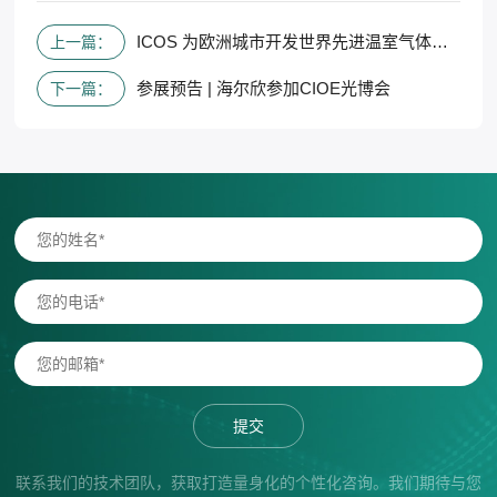
ICOS 为欧洲城市开发世界先进温室气体测量概念
上一篇：
参展预告 | 海尔欣参加CIOE光博会
下一篇：
提交
联系我们的技术团队，获取打造量身化的个性化咨询。我们期待与您