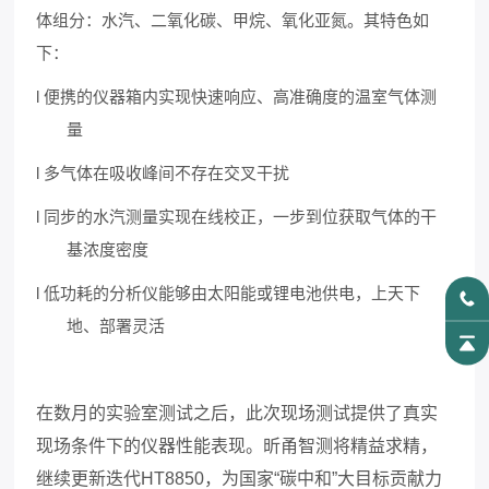
体组分：水汽、二氧化碳、甲烷、氧化亚氮。其特色如
下：
l 便携的仪器箱内实现快速响应、高准确度的温室气体测
量
l 多气体在吸收峰间不存在交叉干扰
l 同步的水汽测量实现在线校正，一步到位获取气体的干
基浓度密度
l 低功耗的分析仪能够由太阳能或锂电池供电，上天下
地、部署灵活
在数月的实验室测试之后，此次现场测试提供了真实
现场条件下的仪器性能表现。昕甬智测将精益求精，
继续更新迭代
HT8850
，为国家“碳中和”大目标贡献力