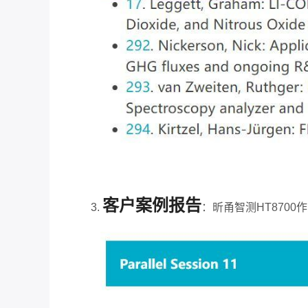
客户案例报告
3.
：昕甬智测
HT8700
作