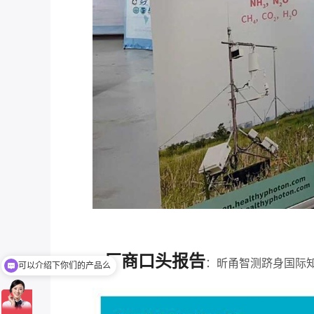
厂商口头报告
2.
：昕甬智测跻身国际
可以介绍下你们的产品么