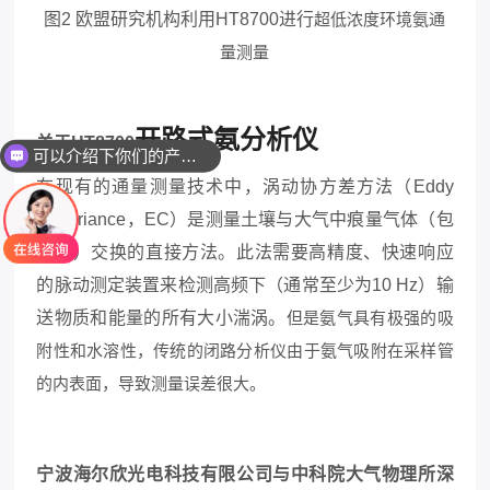
图
2 欧盟研究机构利用HT8700进行
超低浓度环境氨通
量测量
开路式
氨
分析仪
关于
HT8700
可以介绍下你们的产品么
在现有的通量测量技术中，涡动协方差方法（
Eddy
Covariance，EC）是测量土壤与大气中痕量气体（包
括氨）交换的直接方法。此法需要高精度、快速响应
的脉动测定装置来检测高频下（通常至少为10 Hz）输
送物质和能量的所有大小湍涡。
但是氨气具有极强的吸
附性和水溶性，传统的闭路分析仪由于氨气吸附在采样管
的内表面，导致测量误差很大。
宁波海尔欣光电科技有限公司与中科院大气物理所深