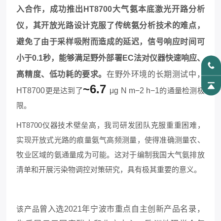
入合作，成功推出
HT8700大气氨本底激光开路分析
仪，其开放光路设计克服了传统氨分析技术的难点，
避免了由于采样吸附而造成的延迟，信号响应时间可
小于
0.1秒，
能够满足野外部署
EC法对仪器快速响应、
高精度、低功耗的要求。
在野外环境的长期测试中，
~6.7
HT8700
更是达到了
μg N m−2 h−1
的通量检测极
限。
HT8700仪器技术壁垒高，我司研发团队克服重重困难，
实现开放式光路的痕量氨气高频测量，使得准确测量农、
牧业区域的氨通量成为可能。这对于编制我国大气氨排放
清单和开展污染物调控对策研究，具有极其重要的意义。
该产品
曾入选
2021年宁波市重点自主创新产品名录，