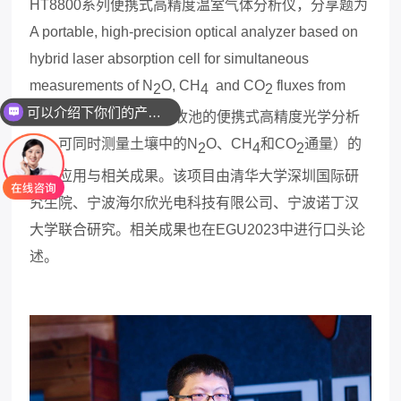
HT8800
系列便携式高精度温室气体分析仪，分享题为
A portable, high-precision optical analyzer based on
hybrid laser absorption cell for simultaneous
measurements of N
O, CH
and CO
fluxes from
2
4
2
可以介绍下你们的产品么
soils
（基于混合激光吸收池的便携式高精度光学分析
仪，可同时测量土壤中的
N
O
、
CH
和
CO
通量）的
2
4
2
案例应用与相关成果。该项目由清华大学深圳国际研
究生院、宁波海尔欣光电科技有限公司、宁波诺丁汉
大学联合研究。相关成果也在
EGU2023
中进行口头论
述。