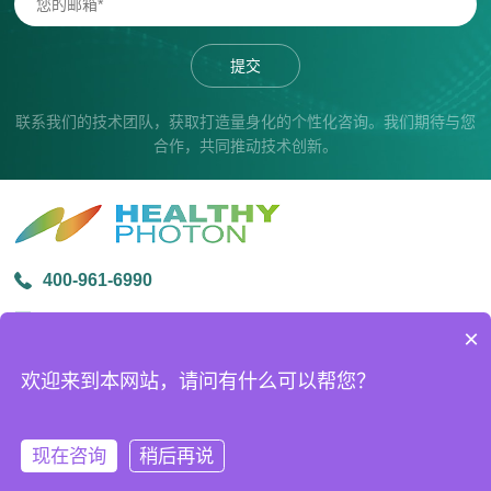
提交
联系我们的技术团队，获取打造量身化的个性化咨询。我们期待与您
合作，共同推动技术创新。
400-961-6990
info@healthyphoton.com
×
宁波市鄞州区金源路中创科技园1号楼305
欢迎来到本网站，请问有什么可以帮您？
版权所有 © 2026宁波海尔欣光电科技有限公司
ICP备案号：
浙ICP备20026509号-2
技术支持：
化工仪器网
现在咨询
稍后再说
sitemap.xml