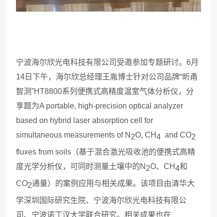
宁波海尔欣光电科技有限公司受邀参加专题研讨。
6
月
14
日下午，海尔欣总经理王胤博士针对公司品牌
“
昕甬
智测
”HT8800
系列便携式高精度温室气体分析仪，分
享题为
A portable, high-precision optical analyzer
based on hybrid laser absorption cell for
simultaneous measurements of N
O, CH
and CO
2
4
2
fluxes from soils
（基于混合激光吸收池的便携式高精
度光学分析仪，可同时测量土壤中的
N
O
、
CH
和
2
4
CO
通量）的案例应用与相关成果。该项目由清华大
2
学深圳国际研究生院、宁波海尔欣光电科技有限公
司、宁波诺丁汉大学联合研究。相关成果也在