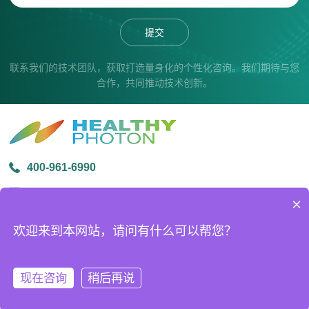
提交
联系我们的技术团队，获取打造量身化的个性化咨询。我们期待与您
合作，共同推动技术创新。
400-961-6990
info@healthyphoton.com
×
宁波市鄞州区金源路中创科技园1号楼305
欢迎来到本网站，请问有什么可以帮您？
版权所有 © 2026宁波海尔欣光电科技有限公司
ICP备案号：
浙ICP备20026509号-2
技术支持：
化工仪器网
现在咨询
稍后再说
sitemap.xml