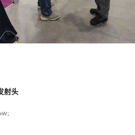
光发射头
mW；