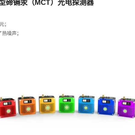
体型碲镉汞（MCT）光电探测器
元；
低了热噪声；