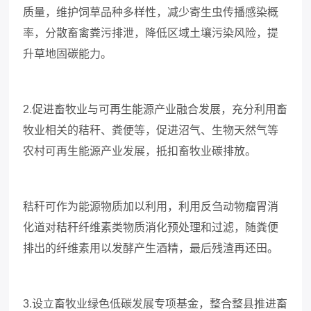
质量，维护饲草品种多样性，减少寄生虫传播感染概
率，分散畜禽粪污排泄，降低区域土壤污染风险，提
升草地固碳能力。
2.促进畜牧业与可再生能源产业融合发展，充分利用畜
牧业相关的秸秆、粪便等，促进沼气、生物天然气等
农村可再生能源产业发展，抵扣畜牧业碳排放。
秸秆可作为能源物质加以利用，利用反刍动物瘤胃消
化道对秸秆纤维素类物质消化预处理和过滤，随粪便
排出的纤维素用以发酵产生酒精，最后残渣再还田。
3.设立畜牧业绿色低碳发展专项基金，整合整县推进畜