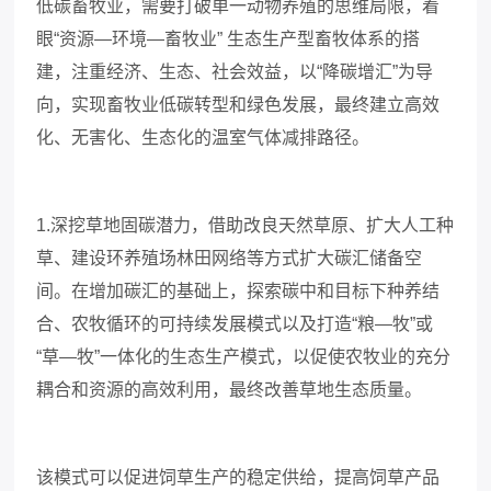
低碳畜牧业，需要打破单一动物养殖的思维局限，着
眼
“资源—环境—畜牧业” 生态生产型畜牧体系的搭
建，注重经济、生态、社会效益，以“降碳增汇”为导
向，实现畜牧业低碳转型和绿色发展，最终建立高效
化、无害化、生态化的温室气体减排路径。
1.深挖草地固碳潜力，借助改良天然草原、扩大人工种
草、建设环养殖场林田网络等方式扩大碳汇储备空
间。在增加碳汇的基础上，探索碳中和目标下种养结
合、农牧循环的可持续发展模式以及打造“粮—牧”或
“草—牧”一体化的生态生产模式，以促使农牧业的充分
耦合和资源的高效利用，最终改善草地生态质量。
该模式可以促进饲草生产的稳定供给，提高饲草产品