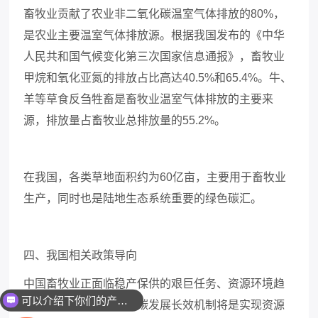
畜牧业贡献了农业非二氧化碳温室气体排放的
80%，
是农业主要温室气体排放源。根据我国发布的《中华
人民共和国气候变化第三次国家信息通报》，畜牧业
甲烷和氧化亚氮的排放占比高达40.5%和65.4%。牛、
羊等草食反刍牲畜是畜牧业温室气体排放的主要来
源，排放量占畜牧业总排放量的55.2%。
在我国，各类草地面积约为
60亿亩，主要用于畜牧业
生产，同时也是陆地生态系统重要的绿色碳汇。
四、我国相关政策导向
中国畜牧业正面临稳产保供的艰巨任务、资源环境趋
可以介绍下你们的产品么
紧的严峻约束，构建低碳发展长效机制将是实现资源
你们是怎么收费的呢