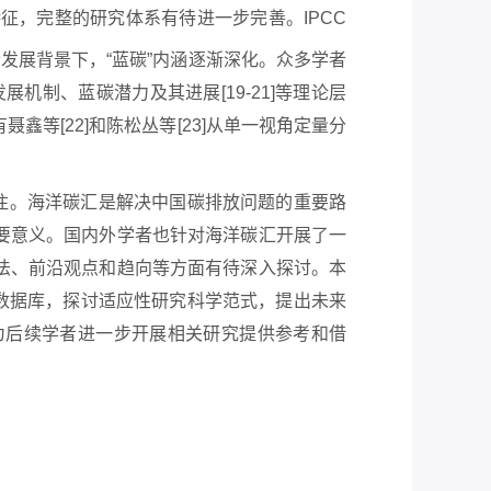
征，完整的研究体系有待进一步完善。IPCC
发展背景下，“蓝碳”内涵逐渐深化。众多学者
机制、蓝碳潜力及其进展[19-21]等理论层
等[22]和陈松丛等[23]从单一视角定量分
。
注。海洋碳汇是解决中国碳排放问题的重要路
要意义。国内外学者也针对海洋碳汇开展了一
法、前沿观点和趋向等方面有待深入探讨。本
核心数据库，探讨适应性研究科学范式，提出未来
为后续学者进一步开展相关研究提供参考和借