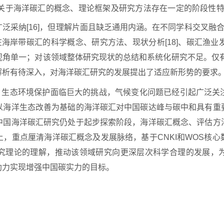
来，关于海洋碳汇的概念、理论框架及研究方法存在一定的阶段性特
泛采纳[16]，但理解片面且缺乏通用内涵。在不同学科交叉融合
在海岸带碳汇的科学概念、研究方法、现状分析[18]、碳汇渔业发展
单一；对该领域整体研究现状的总结和系统化研究不足。仅有聂鑫
解析有待深入，对海洋碳汇研究的发展提出了适应新形势的要求
，生态环境保护面临巨大的挑战，气候变化问题已经引起广泛关
以海洋生态改善为基础的海洋碳汇对中国碳达峰与碳中和具有重
中国海洋碳汇研究仍处于起步探索阶段，海洋碳汇概念、评估方
上，重点厘清海洋碳汇概念及发展脉络，基于
CNKI和WOS
究理论的理解，推动该领域研究向更深层次科学合理的发展，
助力实现增强中国碳实力的目标。