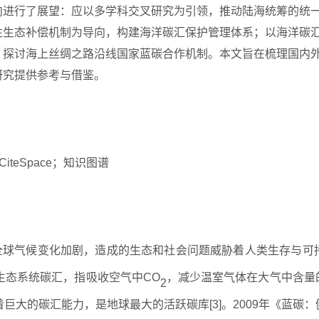
向进行了展望：应以多学科交叉研究为引领，推动陆海统筹的统
性生态补偿机制为导向，构建海洋碳汇保护管理体系；以海洋碳
，探讨海上丝绸之路沿线国家蓝碳合作机制。本文旨在梳理国内
研究提供参考与借鉴。
teSpace；知识图谱
全球气候变化加剧，造成的生态和社会问题威胁着人类生存与可
k）又称生态系统碳汇，指吸收空气中CO
，减少温室气体在大气中含量
2
育着巨大的碳汇能力，是地球最大的活跃碳库[3]。2009年《蓝