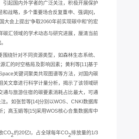
]，引起国内外学者的广泛关注，积极开展保护
和战略，多个重要场合反复重申、强调[6]，
联合国大会上提出“争取2060年前实现碳中和”的宏
海洋碳汇领域的学术动态与研究进展，厘清当前
础。
要围绕针对不同资源类型，如森林生态系统、
碳源汇的时空格局及影响因素；黄利等[11]基于
eSpace关键词聚类共现图谱等方法，对国内碳
碳汇相关文章进行科学计量分析，揭示了该领域研
交通与旅游住宿的碳要素消耗占比最大，可通
如张哲等[14]分别以WOS、CNKI数据库
高玉娟等[15]采用WOS核心合集数据库中
收CO
约
20亿t，占全球每年CO
排放量的
1/3
2
2