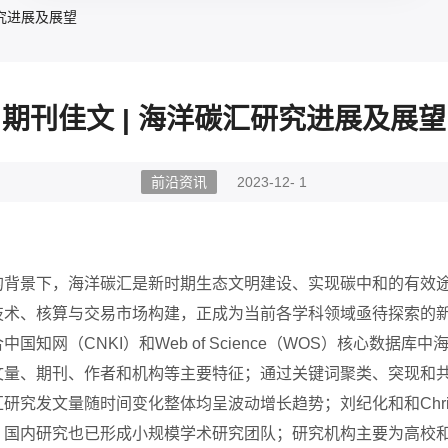
研究进展及展望
期刊佳文 | 海洋碳汇研究进展及展望
前沿资讯
2023-12- 1
的背景下，海洋碳汇是新时期生态文明建设、实现碳中和的有效
技术、核算与交易市场构建，正成为当前各学科领域亟待探索的
合中国知网（
CNKI）和Web of Science（WOS）核心
文量、期刊、作者和机构等主要特征；通过关键词聚类、突现和
发文量随时间变化整体均呈波动增长趋势；刘纪化和和Christian
，国内研究也已形成小规模学术研究团队；研究机构主要为高校