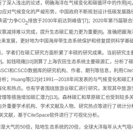
了深入浅出的论述，明确海洋在气候变化和碳循环中的作用[4
。为应对气候变化的严峻形势，中国政府不断规划设计低碳发展路径
诺“力争CO
排放于
2030年前达到峰值”[7]；2020年第75届
2
靠减排难以完成，提升生态碳汇能力更为重要[8]。准确把握
未来发展，更好地为中国海岸带生态系统保护和修复提供科学基
题，学者们在碳汇研究方面积累了丰硕的研究成果。当前研究主
[9]。如钱晓雍[10]测算了上海农田生态系统主要碳源汇，分析了
SCI和CSCD数据库的研究机构、作者、期刊等信息，利用Cit
；Huang等[12]对1991—2018年间发表的与气候变化和
演化和热点。也有学者围绕旅游业碳汇进行研究，发现其中旅游
等措施增加碳汇潜力[13]。森林碳汇和草原碳汇也受到较多关注。
外重要学术机构、学术文献及人物、研究热点等进行了统计分析；
关文献，基于CiteSpace软件进行了可视化分析。
库是大气的
50倍，陆地生态系统的20倍，全球大洋每年从大气吸