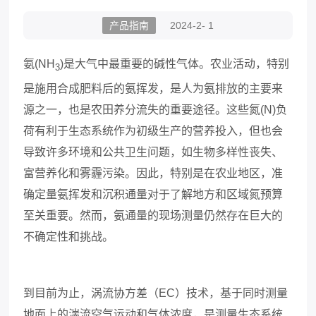
产品指南
2024-2- 1
氨
(NH
)是大气中最重要的碱性气体。农业活动，特别
3
是施用合成肥料后的氨挥发，是人为氨排放的主要来
源之一，也是农田养分流失的重要途径。这些氮(N)负
荷有利于生态系统作为初级生产的营养投入，但也会
导致许多环境和公共卫生问题，如生物多样性丧失、
富营养化和雾霾污染。因此，特别是在农业地区，准
确定量氨挥发和沉积通量对于了解地方和区域氮预算
至关重要。然而，氨通量的现场测量仍然存在巨大的
不确定性和挑战。
到目前为止，涡流协方差（
EC）技术，基于同时测量
地面上的湍流空气运动和气体浓度，是测量生态系统