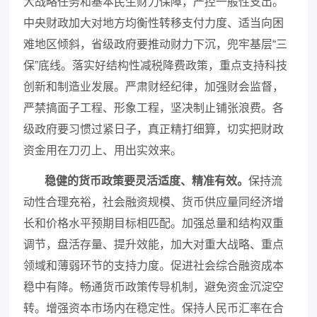
大战略任务和基本民生财力保障，严控一般性支出。
中央财政加大对地方均衡性转移支付力度、适当向困
难地区倾斜，省级政府要推动财力下沉，兜牢基层“三
保”底线。落实好结构性减税降费政策，重点支持科技
创新和制造业发展。严肃财经纪律，加强财会监督，
严禁搞面子工程、形象工程，坚决制止铺张浪费。各
级政府要习惯过紧日子，真正精打细算，切实把财政
资金用在刀刃上、用出实效来。
稳健的货币政策要灵活适度、精准有效。
保持流
动性合理充裕，社会融资规模、货币供应量同经济增
长和价格水平预期目标相匹配。加强总量和结构双重
调节，盘活存量、提升效能，加大对重大战略、重点
领域和薄弱环节的支持力度。促进社会综合融资成本
稳中有降。畅通货币政策传导机制，避免资金沉淀空
转。增强资本市场内在稳定性。保持人民币汇率在合