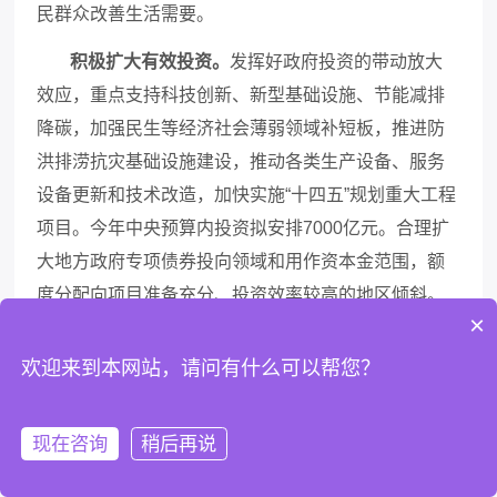
民群众改善生活需要。
积极扩大有效投资。
发挥好政府投资的带动放大
效应，重点支持科技创新、新型基础设施、节能减排
降碳，加强民生等经济社会薄弱领域补短板，推进防
洪排涝抗灾基础设施建设，推动各类生产设备、服务
设备更新和技术改造，加快实施
“十四五”规划重大工程
项目。今年中央预算内投资拟安排7000亿元。合理扩
大地方政府专项债券投向领域和用作资本金范围，额
度分配向项目准备充分、投资效率较高的地区倾斜。
×
统筹用好各类资金，防止低效无效投资。深化投资审
批制度改革。着力稳定和扩大民间投资，落实和完善
欢迎来到本网站，请问有什么可以帮您？
支持政策，实施政府和社会资本合作新机制，鼓励民
间资本参与重大项目建设。进一步拆除各种藩篱，在
现在咨询
稍后再说
更多领域让民间投资进得来、能发展、有作为。