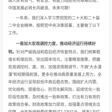
国人民有勇气、有智慧、有能力战胜任何艰难险阻，
中国发展必将长风破浪、未来可期！
一年来，我们深入学习贯彻党的二十大和二十届
二中全会精神，按照党中央决策部署，主要做了以下
工作。
一是加大宏观调控力度，推动经济运行持续好
转。
针对严峻挑战和疫后经济恢复特点，我们统筹稳
增长和增后劲，突出固本培元，注重精准施策，把握
宏观调控时、度、效，加强逆周期调节，不搞
“大水漫
灌”和短期强刺激，更多在推动高质量发展上用力，全
年经济运行呈现前低中高后稳态势。围绕扩大内需、
优化结构、提振信心、防范化解风险，延续优化一批
阶段性政策，及时推出一批新政策，打出有力有效的
政策组合拳。财政政策加力提效，加强重点领域支出
保障，全年新增税费优惠超过2.2万亿元，增发1万亿