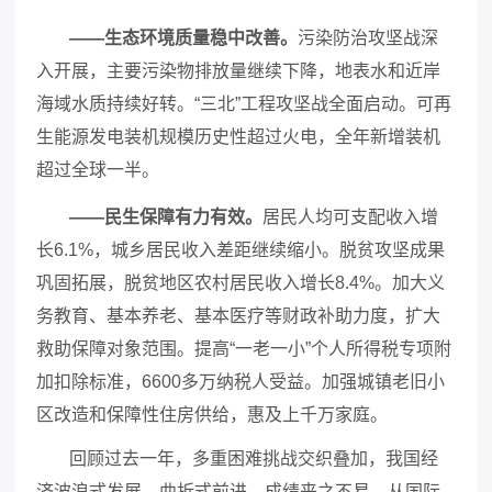
——生态环境质量稳中改善。
污染防治攻坚战深
入开展，主要污染物排放量继续下降，地表水和近岸
海域水质持续好转。
“三北”工程攻坚战全面启动。可再
生能源发电装机规模历史性超过火电，全年新增装机
超过全球一半。
——民生保障有力有效。
居民人均可支配收入增
长
6.1%，城乡居民收入差距继续缩小。脱贫攻坚成果
巩固拓展，脱贫地区农村居民收入增长8.4%。加大义
务教育、基本养老、基本医疗等财政补助力度，扩大
救助保障对象范围。提高“一老一小”个人所得税专项附
加扣除标准，6600多万纳税人受益。加强城镇老旧小
区改造和保障性住房供给，惠及上千万家庭。
回顾过去一年，多重困难挑战交织叠加，我国经
济波浪式发展、曲折式前进，成绩来之不易。从国际