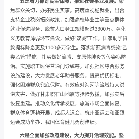
五是着力抓好民生保障，推进社会事业发展。
聚
焦群众关切，办好民生实事。高度重视稳就业，出台
支持企业稳岗拓岗政策，加强高校毕业生等重点群体
就业促进服务，脱贫人口务工规模超过
3300万。强化
义务教育薄弱环节建设，做好“双减”工作，国家助学贷
款提标降息惠及1100多万学生。落实新冠病毒感染“乙
类乙管”措施，扎实做好流感、支原体肺炎等传染病防
治。实施职工医保普通门诊统筹。加强社区综合服务
设施建设，大力发展老年助餐服务。提高优抚标准。
强化困难群众兜底保障。有效应对海河等流域特大洪
涝灾害，做好甘肃积石山地震等抢险救援，加强灾后
恢复重建。推动文化传承发展，旅游市场全面恢复。
群众体育蓬勃开展，成都大运会、杭州亚运会和亚残
运会成功举办，我国体育健儿勇创佳绩。
六是全面加强政府建设，大力提升治理效能。
坚