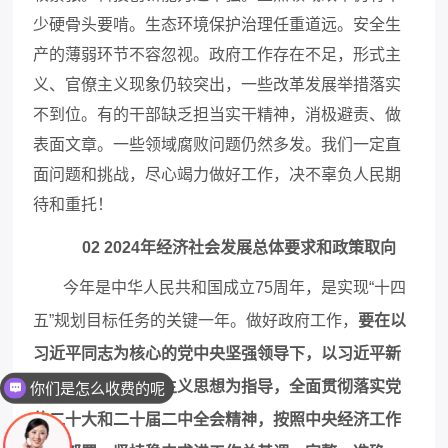
少硬骨头要啃。生态环境保护治理任重道远。安全生
产的薄弱环节不容忽视。政府工作存在不足，形式主
义、官僚主义现象仍较突出，一些改革发展举措落实
不到位。有的干部缺乏担当实干精神，消极避责、做
表面文章。一些领域腐败问题仍然多发。我们一定直
面问题和挑战，尽心竭力做好工作，决不辜负人民期
待和重托！
02 2024年经济社会发展总体要求和政策取向
今年是中华人民共和国成立
75周年，是实现“十四
五”规划目标任务的关键一年。做好政府工作，
要在以
习近平同志为核心的党中央坚强领导下，以习近平新
你们是怎么收费的呢
时代中国特色社会主义思想为指导，全面贯彻落实党
现在有优惠活动吗
的二十大和二十届二中全会精神，按照中央经济工作