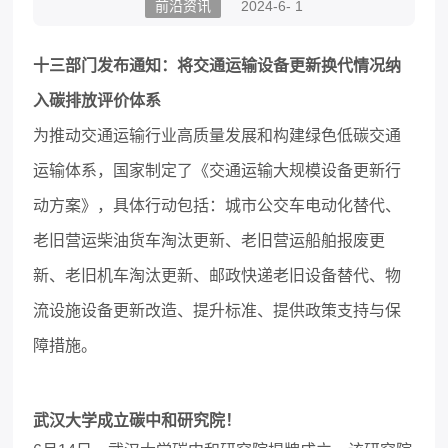
前沿资讯
2024-6- 1
十三部门发布通知：将交通运输设备更新换代情况纳
入碳排放评价体系
为推动交通运输行业高质量发展和构建绿色低碳交通
运输体系，国家制定了
《交通运输大规模设备更新行
动方案》
，具体行动包括：城市公交车电动化替代
、
老旧营运柴油货车淘汰更新
、
老旧营运船舶报废更
新
、
老旧机车淘汰更新
、
邮政快递
老旧
设备替代
、
物
流设施设备更新改造
、提升
标准
、
提供
政策支持
与保
障措施。
武汉大学成立碳中和研究院！