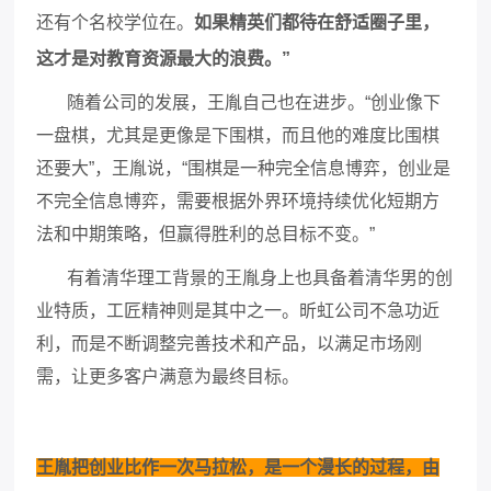
还有个名校学位在。
如果精英们都待在舒适圈子里，
这才是对教育资源最大的浪费。
”
随着公司的发展，王胤自己也在进步。
“创业像下
一盘棋，尤其是更像是下围棋，而且他的难度比围棋
还要大”，王胤说，“围棋是一种完全信息博弈，创业是
不完全信息博弈，需要根据外界环境持续优化短期方
法和中期策略，但赢得胜利的总目标不变。”
有着清华理工背景的王胤身上也具备着清华男的创
业特质，工匠精神则是其中之一。昕虹公司不急功近
利，而是不断调整完善技术和产品，以满足市场刚
需，让更多客户满意为最终目标。
王胤把创业比作一次马拉松，是一个漫长的过程，由