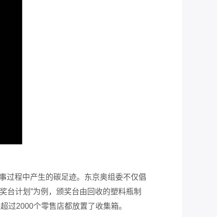
赛事过程中产生的碳足迹。东京奥组委不仅倡
以“颁奖台计划”为例，颁奖台由回收的塑料瓶制
超过2000个零售店都放置了收集箱。