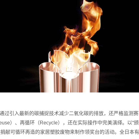
仅通过引入最新的碳捕捉技术减少二氧化碳的排放，还严格监测
Reuse）、再循环（Recycle），还在实际操作中完美演绎。
公众捐献可循环再造的家居塑胶废物来制作领奖台的活动。全日本有