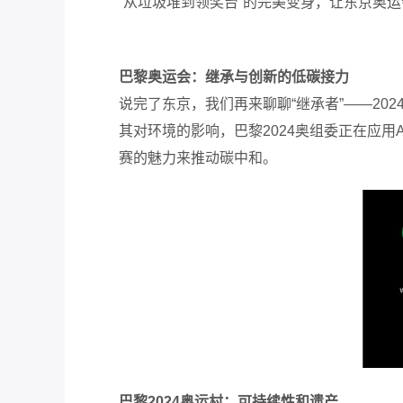
“从垃圾堆到领奖台”的完美变身，
让东京奥运
巴黎奥运会：继承与创新的低碳接力
说完了东京，我们再来聊聊“继承者”——20
其对环境的影响，巴黎2024奥组委正在应用AR
赛的魅力来推动碳中和。
巴黎2024奥运村：可持续性和遗产