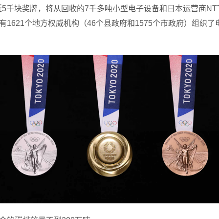
近5千块奖牌，将从回收的7千多吨小型电子设备和日本运营商NTT 
，共有1621个地方权威机构（46个县政府和1575个市政府）