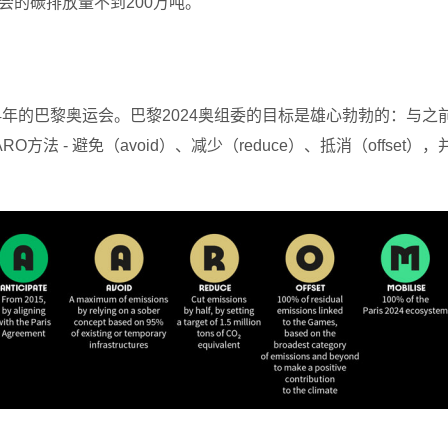
会的碳排放量不到200万吨。
24年的巴黎奥运会。巴黎2024奥组委的目标是雄心勃勃的：与
O方法 - 避免（avoid）、减少（reduce）、抵消（offs