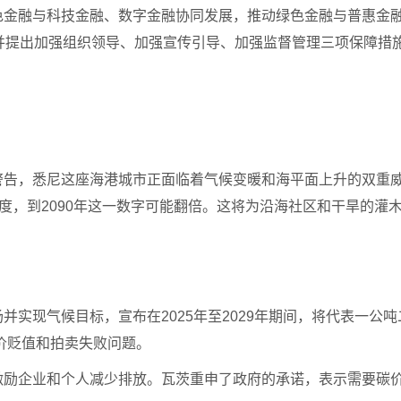
色金融与科技金融、数字金融协同发展，推动绿色金融与普惠金
，并提出加强组织领导、加强宣传引导、加强监督管理三项
保障措
警告，悉尼这座海港城市正面临着气候变暖和海平面上升的双重
8摄氏度，到2090年这一数字可能翻倍。这将为沿海社区和干旱的
场并实现气候目标，宣布在
2025年至2029年期间，将代表一公
碳价贬值和拍卖失败问题。
激励企业和个人减少排放。瓦茨重申了政府的承诺，表示需要碳