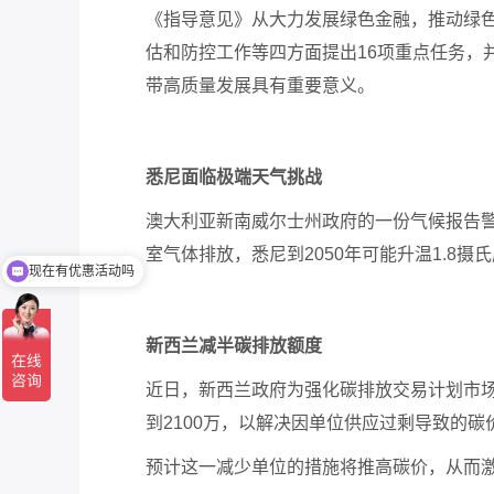
《指导意见》从大力发展绿色金融，推动绿
估和防控工作等四方面提出
16项重点任务
带高质量发
展具有
重要意义。
悉尼面临极端天气挑战
澳大利亚新南威尔士州政府的一份气候报告
室气体排放，悉尼到
2050年可能升温1.
现在有优惠活动吗
新西兰减半碳排放额度
近日，新西兰政府为强化碳排放交易计划市
到2100万，以解决因单位供应过剩导致的
预计这一减少单位的措施将推高碳价，从而