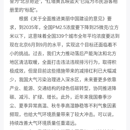
誉为“北京奇迹”，“红墙黄瓦映蓝天”已成为市民游客相
册里的“标配”。
根据《关于全面推进美丽中国建设的意见》要
求，到2035年，全国PM
2.5
浓度要下降到25微克/立方
米以下，这意味着全国339个城市全年平均浓度要达到
现在北京6月到9月的水平，实现这个目标还面临着不
小的挑战。过去，我们大力推动落后产能淘汰和北方
地区清洁取暖，全面打击违法违规排污行为，取得积
极成效，但是目前这些措施带来的减排红利已大幅减
少，我国大气污染治理进入深水区，未来要更多依靠
产业、能源、交通结构的绿色低碳转型，协同推进降
碳、减污、扩绿、增长。此外，近年来我国春季沙
尘、夏季异常高温、秋冬季高湿静稳等不利气象因素
频现，也给大气环境质量带来了较大冲击。可以说，
持续改善大气环境质量任重道远。