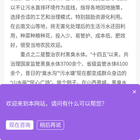
以不让污水直排环境作为底线，指导各地因地施策，
选择合适的工艺和治理模式，特别鼓励资源化利用。
在云南文山等地，将无害化处理后的生活污水还田利
用，种菜种粮种花，投入少、易管护、成本低、肥效
好，很受当地农民欢迎。
重点之二是整治农村黑臭水体。“十四五”以来，共
治理国家监管黑臭水体3700余个、省级监管水体6100
余个，昔日的“臭水沟”“污水塘”现在都变成群众身边的
“山水画”“民心广场”。举个例子，在山西晋城，黑臭水
×
体的治理融入了当地传统村落文化传承，重现“一汪碧
水绕古村”的画面，其中有个米西村，现在成了特别网
欢迎来到本网站，请问有什么可以帮您？
红的《黑神话：悟空》里铁佛寺的取景地，国庆长假
也快到了，有兴趣的可以到实地去体验。
现在咨询
稍后再说
一个加强是系统加强农用地土壤保护，注重“治用
养”结合，确保“吃得放心”。全国共划出210个重点区