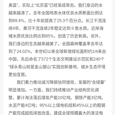
奥蓝”，实际上“北京蓝”已经渐成常态。我们身边的水
越来越清了。去年全国地表水体优良水质断面比例达
到89.4%，比十年前提高了25.3个百分点。长江干流连
续4年、黄河干流连续2年稳定达到Ⅱ类水质。近岸海
域水质优良比例达到85%，创造了历史新高。另外，
我们身边的生态越来越美了。全国森林覆盖率去年达
到了24.02%，本世纪以来全球新增绿化面积约1/4来自
中国，先后命名了572个生态文明建设示范区和240个
“绿水青山就是金山银山”实践创新基地，城乡生态环境
更加宜居。
我们着力推动减污降碳协同增效，发展的“含绿量”
明显增加。一方面，我们持续推动产业结构优化调
整，累计淘汰落后煤炭产能10亿吨、钢铁产能3亿吨、
水泥产能4亿吨；95%以上煤电机组和45%以上的粗钢
产能完成超低排放改造，建成全球规模最大的清洁电