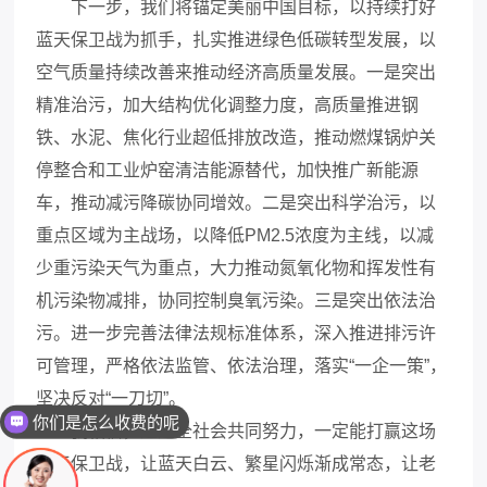
下一步，我们将锚定美丽中国目标，以持续打好
蓝天保卫战为抓手，扎实推进绿色低碳转型发展，以
空气质量持续改善来推动经济高质量发展。一是突出
精准治污，加大结构优化调整力度，高质量推进钢
铁、水泥、焦化行业超低排放改造，推动燃煤锅炉关
停整合和工业炉窑清洁能源替代，加快推广新能源
车，推动减污降碳协同增效。二是突出科学治污，以
重点区域为主战场，以降低PM
2.5
浓度为主线，以减
少重污染天气为重点，大力推动氮氧化物和挥发性有
机污染物减排，协同控制臭氧污染。三是突出依法治
污。进一步完善法律法规标准体系，深入推进排污许
可管理，严格依法监管、依法治理，落实“一企一策”，
你们是怎么收费的呢
坚决反对“一刀切”。
现在有优惠活动吗
我相信，通过全社会共同努力，一定能打赢这场
蓝天保卫战，让蓝天白云、繁星闪烁渐成常态，让老