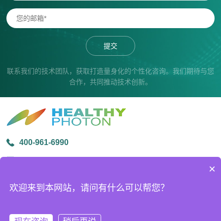
提交
联系我们的技术团队，获取打造量身化的个性化咨询。我们期待与您
合作，共同推动技术创新。
400-961-6990
info@healthyphoton.com
×
宁波市鄞州区金源路中创科技园1号楼305
欢迎来到本网站，请问有什么可以帮您？
版权所有 © 2026宁波海尔欣光电科技有限公司
ICP备案号：
浙ICP备20026509号-2
技术支持：
化工仪器网