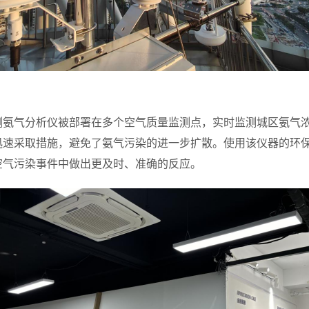
测氨
气
分析仪被部署在多个空气质量监测点，实时监测城区氨气
迅速采取措施，避免了氨气污染的进一步扩散。使用该仪器的环
空气污染事件中做出更及时、准确的反应。