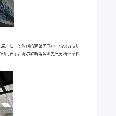
浓度。在一段时间的高温天气中，该仪器成功
保部门表示，海尔欣昕甬智测氨
气
分析仪不仅