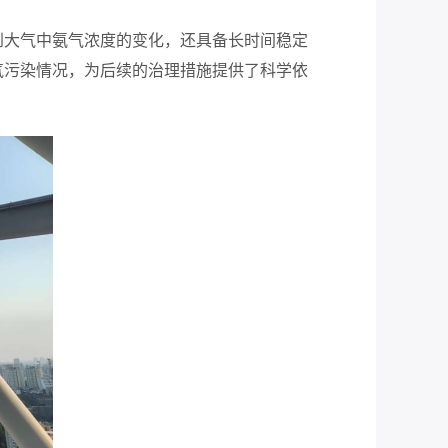
到大气中氨气浓度的变化，还具备长时间稳定
气污染情况，为后续的治理措施提供了科学依