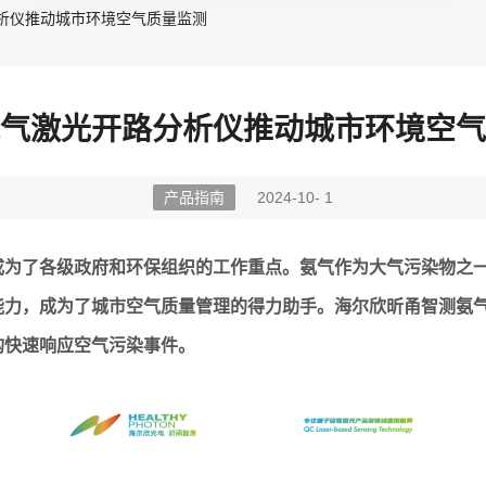
析仪推动城市环境空气质量监测
气激光开路分析仪推动城市环境空气
产品指南
2024-10- 1
成为了各级政府和环保组织的工作重点。氨气作为大气污染物之
能力，成为了城市空气质量管理的得力助手。海尔欣昕甬智测氨
构快速响应空气污染事件。