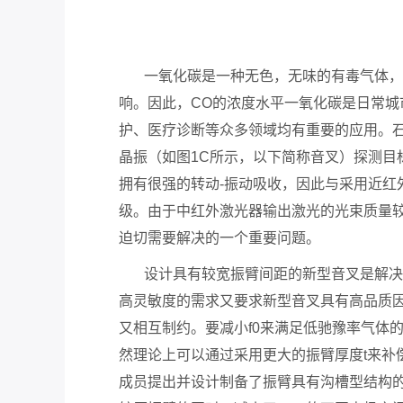
一氧化碳是一种无色，无味的有毒气体，它
响。因此，CO的浓度水平一氧化碳是日常城
护、医疗诊断等众多领域均有重要的应用。石
晶振（如图1C所示，以下简称音叉）探测目
拥有很强的转动-振动吸收，因此与采用近
级。由于中红外激光器输出激光的光束质量较
迫切需要解决的一个重要问题。
设计具有较宽振臂间距的新型音叉是解决上
高灵敏度的需求又要求新型音叉具有高品质
又相互制约。要减小f0来满足低驰豫率气体
然理论上可以通过采用更大的振臂厚度t来补
成员提出并设计制备了振臂具有沟槽型结构
现在有优惠活动吗