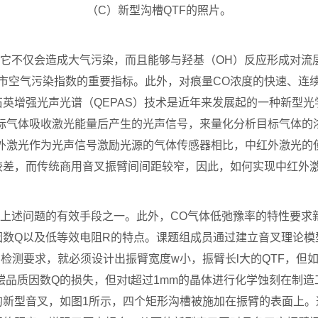
（C）新型沟槽QTF的照片。
不仅会造成大气污染，而且能够与羟基（OH）反应形成对流
市空气污染指数的重要指标。此外，对痕量CO浓度的快速、连
英增强光声光谱（QEPAS）技术是近年来发展起的一种新型
标气体吸收激光能量后产生的光声信号，来量化分析目标气体的
红外激光作为光声信号激励光源的气体传感器相比，中红外激光的
差，而传统商用音叉振臂间间距较窄，因此，如何实现中红外激
述问题的有效手段之一。此外，CO气体低弛豫率的特性要求新
因数Q以及低等效电阻R的特点。课题组成员通过建立音叉理论模
的检测要求，就必须设计出振臂宽度w小，振臂长l大的QTF，但
偿品质因数Q的损失，但对t超过1mm的晶体进行化学蚀刻在制
的新型音叉，如图1所示，四个矩形沟槽被施加在振臂的表面上。