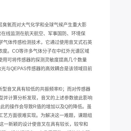
层臭氧而对大气化学和全球气候产生重大影
续在线监测在航天航空、军事国防、环境保
光学气体传感检测技术，它通过使用音叉式石英
浓度。CO等许多气体分子在中红外光谱区域
使用可将传感器的探测灵敏度提高几个数量
光与QEPAS传感器的高效耦合是该领域目前
型音叉具有较低的共振频率f0；而对传感器
型并计算分析发现，音叉的上述参数彼此影响
如此的操作会导致R值的增加以及Q的降低。虽
造工艺方面很难实现。为解决这一难题，课题组
这一新颖的设计使音叉在具有较长，较窄和