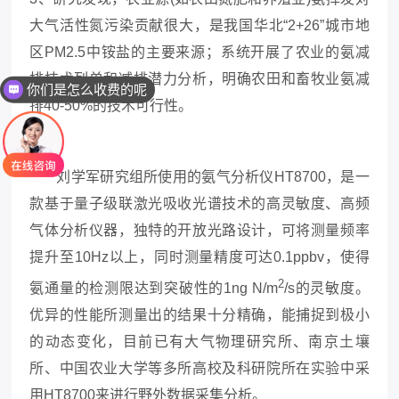
大气活性氮污染贡献很大，是我国华北“2+26”城市地
区PM2.5
中铵盐的主要来源；系统开展了农业的氨减
排技术列单和减排潜力分析，明确农田和畜牧业氨减
你们是怎么收费的呢
排
40-50%的技术可行性。
刘学军研究组所使用的氨气分析仪HT8700
，是一
款基于量子级联激光吸收光谱技术的高灵敏度、高频
气体分析仪器，独特的开放光路设计，可将测量频率
提升至
10Hz以上，同时测量精度可达0.1ppbv，使得
2
氨通量的检测限达到突破性的1ng N/m
/s的灵敏度。
优异的性能所测量出的结果十分精确，能捕捉到极小
的动态变化，目前已有大气物理研究所、南京土壤
所、中国农业大学等多所高校及科研院所在实验中采
用HT8700来进行野外数据采集分析。