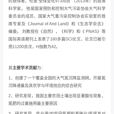
的获得者，也是
“
全球变化
973
项目
”
（
2013
年）的首席
科学家。 他是国家预防和控制大气污染协会大气科学
委员会的成员、国家大气重污染控制协会实验室的首
席专家及《
Journal of Arid Land
》和《生态学杂志》
编委。 刘教授在《自然》，《科学》和《
PNAS
》等
国际英语期刊上发表了
160
多篇
SCI
论文，论文已被引
用
11200
余次，
H
指数为
42
。
其
主要学术贡献
为：
1、创建了一个覆盖全国的大气氮沉降监测网，开展氮
沉降通量及其农学与环境效应的综合研究
2、研究发现，我国主要农田土壤出现显著酸化现象，
氮肥的过量施用最主要原因
3、
研究发现，农业源
(如农田氮肥和养殖业)氨挥发对