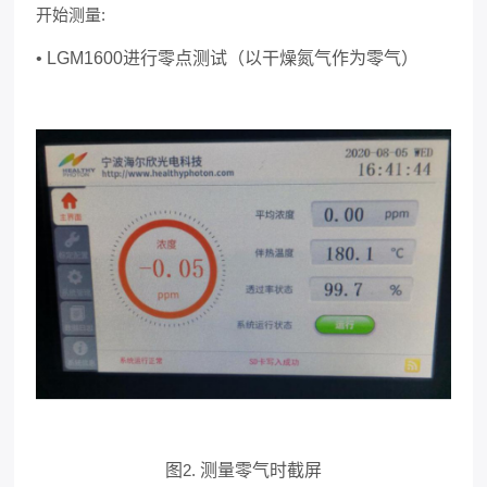
开始测量:
•
LGM1600
进行零点测试（以干燥氮气作为零气）
图
2.
测量零气时截屏