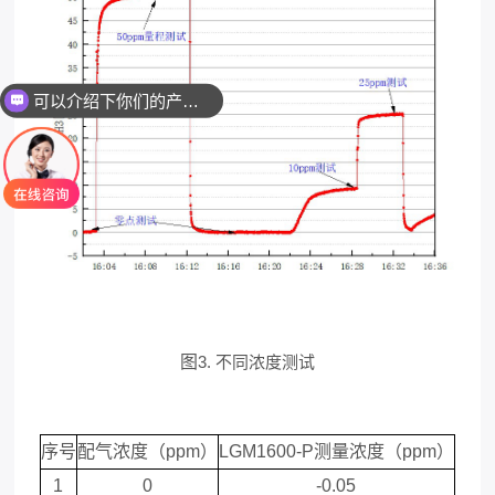
可以介绍下你们的产品么
图
3. 不同浓度测试
序号
配气浓度（
ppm
）
LGM1600
-P
测量浓度（
ppm
）
1
0
-0.05