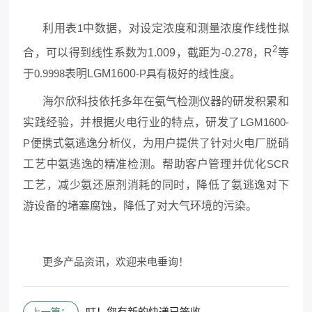
利用表
1
中数据，对设定浓度和测量浓度作线性拟
2
合，可以得到线性系数为
1.009
，截距为
-0.278
，
R
等
于
0.9998
表明
LGM1600
-P具有极好的线性度。
海尔欣科技依托多年在氨气检测仪器的研发积累和
实践经验，并根据火电行业的特点，研发了
LGM1600-
P
便携式氨逃逸分析仪，为用户提供了针对火电厂脱硝
工艺中氨逃逸的精准检测。帮助客户管理并优化
SCR
工艺，减少氨还原剂消耗的同时，降低了氨逃逸对下
游设备的堵塞腐蚀，降低了对大气环境的污染。
更多产品资讯，欢迎来电垂询！
叮！您有新的快递已签收