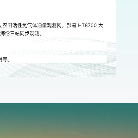
2
田活性氮气体通量观测网。部署 HT8700 大
、海伦三站同步观测。
C
O
E
用等。