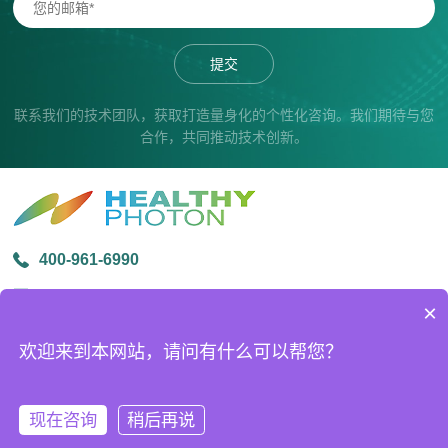
提交
联系我们的技术团队，获取打造量身化的个性化咨询。我们期待与您
合作，共同推动技术创新。
400-961-6990
info@healthyphoton.com
×
宁波市鄞州区金源路中创科技园1号楼305
欢迎来到本网站，请问有什么可以帮您？
版权所有 © 2026宁波海尔欣光电科技有限公司
ICP备案号：
浙ICP备20026509号-2
技术支持：
化工仪器网
现在咨询
稍后再说
sitemap.xml