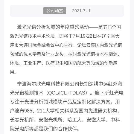
公司动态
2021-7- 1
激光光谱分析领域的年度重磅活动
——
第五届全国
激光光谱技术学术论坛，即将于
7
月
19-22
日
在辽宁省大
连市大连国际金融会议中心举行。论坛云集国内激光光谱
领域的优秀学者及行业龙头，探讨激光光谱技术在能源、
环境、工业生产、医疗卫生和国防航天等领域的创新应
用。
宁波海尔欣光电科技有限公司长期深耕中远红外激
光光谱检测技术（
QCL/ICL+TDLAS
）。旗下昕虹光电
专注于光谱分析领域模块产品及定制化解决方案，用
户遍布
985
、
211
大学相关科系及国内先进研究机构，
长春光机所、安徽光机所、哈工大、安徽大学、中科
院光电所等都是我们的合作伙伴。