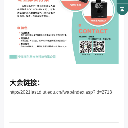
大会链接：
http://2021last.dlut.edu.cn/fwap/index.asp?id=2713