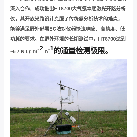
深入合作，成功推出
HT8700
大气氨本底激光开路分析
仪
，其开放光路设计克服了传统氨分析技术的难点，
能够满足野外部署
EC
法对仪器快速响应、高精度、低
功耗的要求。在野外环境的长期测试中，
HT8700
达到
-2
-1
的通量检测极限。
~6.7 N ug m
h