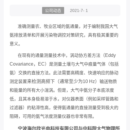
公司动态
2021-7- 1
准确测量农、牧业区域的氨通量，对于编制我国大气
氨排放清单和开展污染物调控对策研究，具有极其重要的
意义。
在现有的通量测量技术中，涡动协方差方法
（
E
ddy
C
ovariance
，
EC
）是测量土壤与大气中痕量气体（包括
氨）交换的直接方法。此法需要高精度、快速响应的脉动
测定装置
来检测高频下（通常至少为
10 Hz
）
输送物质
和能量的所有大小湍涡。但是，大气中氨分子本底浓度
低，且其本身极易溶于水，对仪器表面（例如采样管路和
过滤器）的粘滞性高，使得氨通量的直接测量受到极大的
阻碍，可用的氨气浓度测量仪器也非常有限。
宁波海尔欣光电科技有限公司与中科院大气物理所