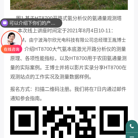
图
1
基于
HT8700开路式氨分析仪
的氨通量观测塔
可以介绍下你们的产品么
本次线上讲座时间定于
2021
年
8
月
4
日
10-11
：
00
A
M
，由宁波海尔欣光电科技有限公司总经理王胤博士
主讲
，介绍
HT8700
大气氨本底激光开路分析仪的测量
原理、各项性能指标，以及
HT8700
用于农田氨通量测
量的实际案例。王博士并将以影片实录分享
HT8700
在
观测站点的工作实况及测量数据样例。
报名方式：扫描二维码注册。我们将在
7
日内通过邮件
通知参会指南。