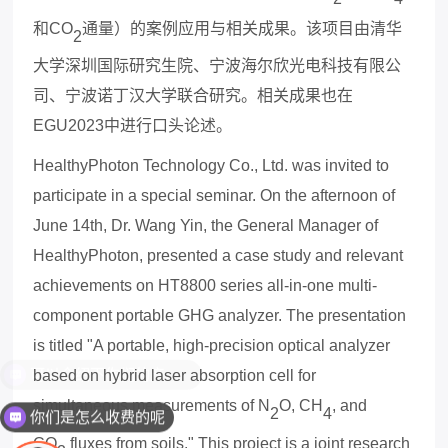
和
CO
通量）的案例应用与相关成果。该项目由清华
2
大学深圳国际研究生院、宁波海尔欣光电科技有限公
司、宁波诺丁汉大学联合研究。相关成果也在
EGU2023中进行口头论述。
HealthyPhoton Technology Co., Ltd. was invited to
participate in a special seminar. On the afternoon of
June 14th, Dr. Wang Yin, the General Manager of
HealthyPhoton, presented a case study and relevant
achievements on HT8800 series all-in-one multi-
component portable
GHG
analyzer. The presentation
is titled "A portable, high-precision optical analyzer
based on hybrid laser absorption cell for
simultaneous measurements of N
O, CH
, and
2
4
你们是怎么收费的呢
CO
fluxes from soils." This project is a joint research