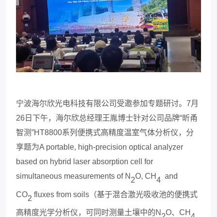
宁波海尔欣光电科技有限公司受邀参加专题研讨。
7
月
26
日下午，海尔欣总经理王胤博士针对公司品牌
“昕甬
智测”HT8800系列便携式高精度温室气体分析仪，分
享题为A portable, high-precision optical analyzer
based on hybrid laser absorption cell for
simultaneous measurements of N
O, CH
and
2
4
CO
fluxes from soils（基于混合激光吸收池的便携式
2
高精度光学分析仪，可同时测量土壤中的N
O、CH
2
4