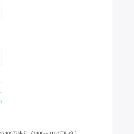
为
2400
万吨
/
年（
1400
～
3100
万吨
/
年），