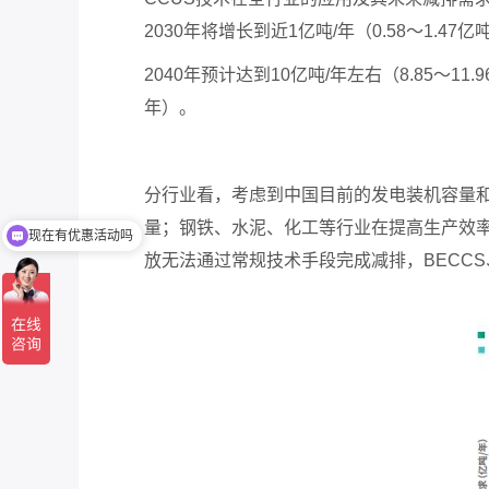
2030
年将增长到近
1
亿吨
/
年（
0.58
～
1.47
亿
2040
年预计达到
10
亿吨
/
年左右（
8.85
～
11.9
年）。
分行业看，考虑到中国目前的发电装机容量
量；钢铁、水泥、化工等行业在提高生产效
现在有优惠活动吗
放无法通过常规技术手段完成减排，
BECCS