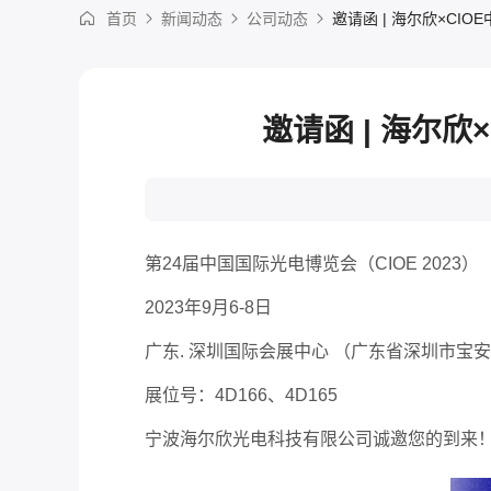
首页
新闻动态
公司动态
邀请函 | 海尔欣×CIO
邀请函 | 海尔欣
第
24
届中国国际光电博览会（
CIOE 2023
）
2023
年
9
月
6-8
日
广东
.
深圳国际会展中心 （广东省深圳市宝
展位号：
4D166
、
4D165
宁波海尔欣光电科技有限公司诚邀您的到来