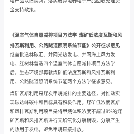
电产品以旧换新
，
落实废弃电器电子产品回收处理资
金支持政策。
《温室气体自愿减排项目方法学
煤矿低浓度瓦斯和风
排瓦斯利用、公路隧道照明系统节能》公开征求意见
继首批
造林碳汇、
‌并网光热发电、‌并网海上风力发
电、‌红树林营造四个温室气体自愿减排项目方法学
后，生态环境部再就煤矿低浓度瓦斯和风排瓦斯利
用、公路隧道照明系统节能两个方法学征求意见。
煤矿瓦斯利用是煤炭甲烷减排的主要途径，对推动实
现碳达峰碳中和目标具有积极作用。煤矿低浓度瓦斯
和风排瓦斯利用项目是将甲烷体积浓度不超过
8%的煤
矿瓦斯和风排瓦斯进行无焰氧化分解销毁，分解产生
的热用于发电，避免甲烷直接排放。