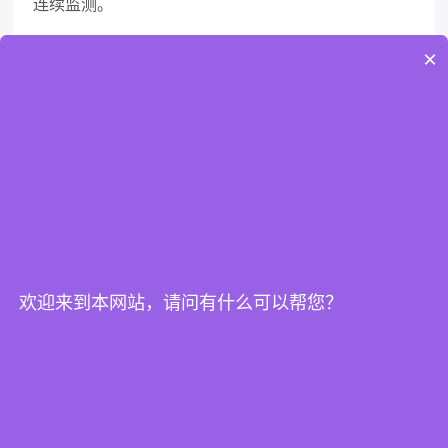
连续监测。
×
绿色发展，中国方案：习近平生态文明思想的实践与世界贡献
上一篇：
EcoTracX：农业温室气体减排的助力伙伴
下一篇：
欢迎来到本网站，请问有什么可以帮您？
提交