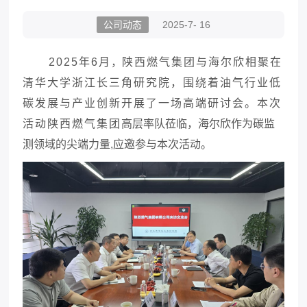
公司动态
2025-7- 16
2025年6月
，
陕西燃气集团
与海尔欣相聚在
清华大学浙江长三角研究院
，
围绕着油气行业低
碳发展与产业创新开展了一场
高端研讨会
。
本次
活动
陕西燃气集团
高层率队莅临
，
海尔欣作为碳监
测领域的尖端力量
,
应邀参与
本次活动。