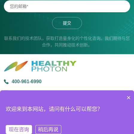
提交
联系我们的技术团队，获取打造量身化的个性化咨询。我们期待与您
合作，共同推动技术创新。
400-961-6990
info@healthyphoton.com
×
宁波市鄞州区金源路中创科技园1号楼305
欢迎来到本网站，请问有什么可以帮您？
版权所有 © 2026宁波海尔欣光电科技有限公司
ICP备案号：
浙ICP备20026509号-2
技术支持：
化工仪器网
现在咨询
稍后再说