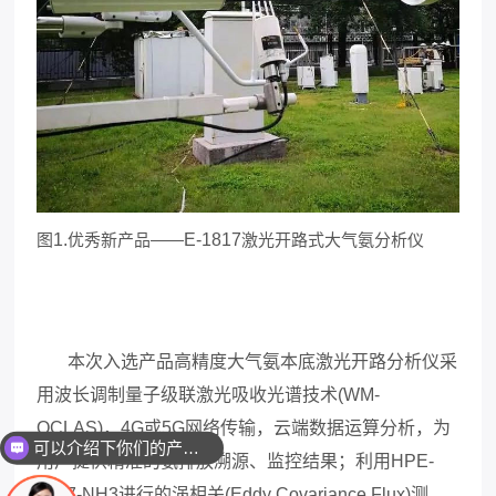
图
1.
优秀新产品——
E-1817
激光开路式大气氨分析仪
本次入选产品高精度大气氨本底激光开路分析仪采
用波长调制量子级联激光吸收光谱技术(WM-
QCLAS)，4G或5G网络传输，云端数据运算分析，为
可以介绍下你们的产品么
用户提供精准的氨排放溯源、监控结果；利用HPE-
1817-NH3进行的涡相关(Eddy Covariance Flux)测