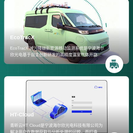
EcoTracX
EcoTracX 减污降碳新能源移动监测系统是宁波海尔
欣光电基于自主创新研发的高精度温室气体开路分
析仪开发的完整溯源监测解决方案。系统采用量子
级联激光光谱技术，集成高分辨率光谱测量与智能
信号处理算法，支持定点监测与车载走航两种模
式，结合GPS定位和气象数据，运用高斯羽流扩散
反演模型，实现大气氨及温室气体排放源的精准溯
源与排放强度定量评估，为农业、工业及环保领域
减污降碳提供科学数据支撑。
HT-Cloud
青昕云HT Cloud是宁波海尔欣光电科技有限公司为
解决用户在数据获取与分析处理的问题，而打造的