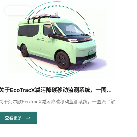
产品指南
关于EcoTracX减污降碳移动监测系统，一图了解
关于海尔欣EcoTracX减污降碳移动监测系统，一图流了解
《全
际专项
链条
查看更多
估与
查
的时