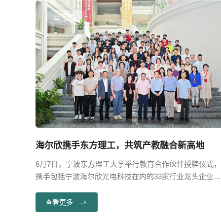
公司动态
海尔欣亮相2026世界土壤学大会，以精准监测护航土壤生态
海尔欣携手东方理工，共筑产教融合新高地
举办，
6月7日，宁波东方理工大学举行教育合作伙伴授牌仪式，
气体监
携手包括宁波海尔欣光电科技在内的33家行业龙头企业，
氨排放
共同推进产教深度融合，旨在破解传统工科教育“重理论
题，与
轻实践”的痛点。
查看更多