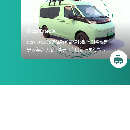
EcoTracX
EcoTracX 减污降碳新能源移动监测系统是
宁波海尔欣光电基于自主创新研发的高精
度温室气体开路分析仪开发的完整溯源监
测解决方案。系统采用量子级联激光光谱
技术，集成高分辨率光谱测量与智能信号
处理算法，支持定点监测与车载走航两种
模式，结合GPS定位和气象数据，运用高
斯羽流扩散反演模型，实现大气氨及温室
气体排放源的精准溯源与排放强度定量评
估，为农业、工业及环保领域减污降碳提
供科学数据支撑。