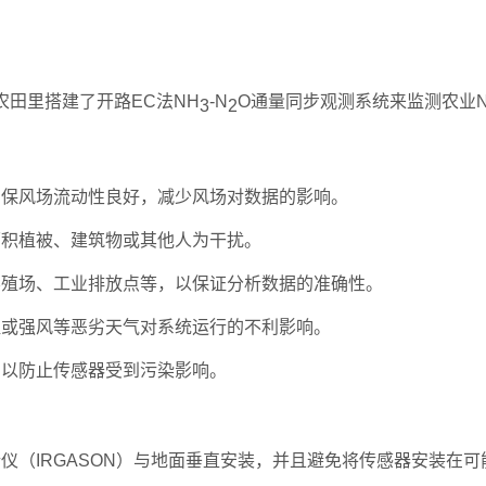
农田里搭建了开路EC法NH
-N
O通量同步观测系统来监测农业N
3
2
确保风场流动性良好，减少风场对数据的影响。
面积植被、建筑物或其他人为干扰。
养殖场、工业排放点等，以保证分析数据的准确性。
湿或强风等恶劣天气对系统运行的不利影响。
，以防止传感器受到污染影响。
析仪（IRGASON）与地面垂直安装，并且避免将传感器安装在