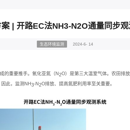
案 | 开路EC法NH3-N2O通量同步
生态环境监测
2024-6- 14
形成的重要推手。氧化亚氮（N
O）是第三大温室气体。农田排放
2
因此，监测NH
-N
O排放、提高氮肥利用率至关重要。
3
2