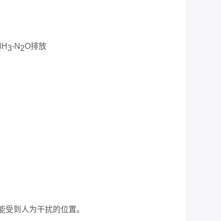
H
-N
O排放
3
2
可能受到人为干扰的位置。