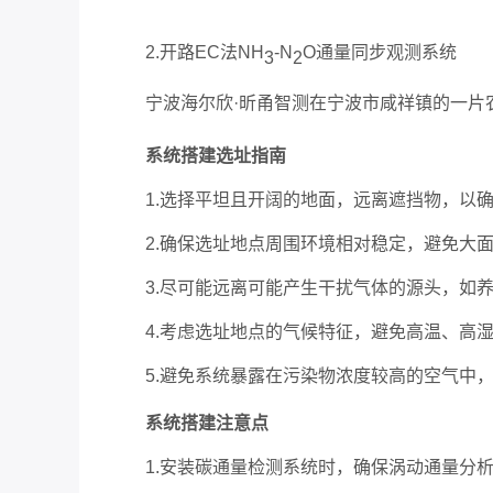
2.
开路EC法NH
-N
O通量同步观测系统
3
2
宁波海尔欣·昕甬智测在宁波市咸祥镇的一片
系统搭建选址指南
1.选择平坦且开阔的地面，远离遮挡物，以
2.确保选址地点周围环境相对稳定，避免大
3.尽可能远离可能产生干扰气体的源头，如
4.考虑选址地点的气候特征，避免高温、高
5.避免系统暴露在污染物浓度较高的空气中
系统搭建注意点
1.安装碳通量检测系统时，确保涡动通量分