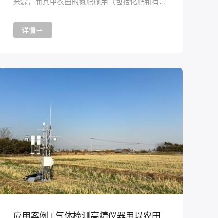
来源，而其中农田的氮肥施用（包括化肥和有机
肥）则是N2O排放的主要贡献者。N2O是一种强
效的温室气体，对全球变暖有显著影响，因此，
详情
减少农田N2O排放对于将全球升温控制在2°C以
内至关重要。2024年3月，昕甬智测HT8500大气
氧化亚氮激光开路分析仪被部署到中国科学院栾
城农业生态系统试验站，进行华北平原北部小
麦-玉米农田N2O排放观测实验。
应用案例 | 气体检测高精仪器用以农田