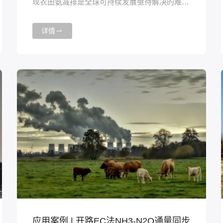
现农田氨减排是全球可持续发展亟待解决的难题
之一。因此，监测NH3-N2O排放、提高氮肥利
用率至关重要。海尔欣·昕甬智测在宁波市咸祥
详情
镇的一片农田里搭建了开路EC法NH3-N2O通量
同步观测系统来监测农业NH3-N2O排放。
应用案例 | 开路EC法NH3-N2O通量同步