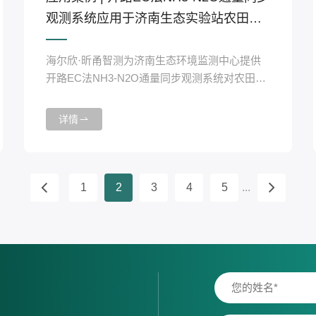
观测系统应用于济南生态实验站农田气
体排放监测项目
海尔欣·昕甬智测为济南生态环境监测中心提供
开路EC法NH3-N2O通量同步观测系统对农田气
体排放进行长期监测。
详情
1
2
3
4
5
...