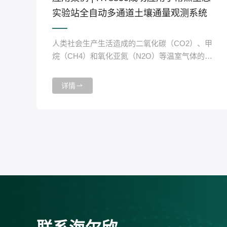
实验站全自动多通道土壤通量观测系统
人类社会生产生活造成的二氧化碳（CO2）、甲
烷（CH4）和氧化亚氮（N2O）等温室气体的排
放，是全球气候变暖的主要原因。常熟生态实验
站启动全自动多通道土壤通量观测系统项目，海
详情
尔欣·昕甬智测为此项目提供了HT8850便携式多
组分高精度温室气体分析仪，通过精确的温室气
体测量，为气候变化研究和减排政策制定提供科
学数据支持。