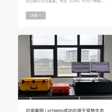
的过程中尤为重要。甲烷（CH4）作为一种重要
的温室气体，其温室效应是二氧化碳（CO2）的
25倍，因此对其排放量监测和研究尤为重要。为
详情
了实现对山地生态系统中CH4排放量的精准监
测，海尔欣部署了HT8840便携式多组分高精度
温室气体分析仪。
应用案例 | HT8850成功应用于常熟生态