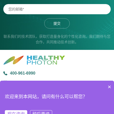
提交
联系我们的技术团队，获取打造量身化的个性化咨询。我们期待与您
合作，共同推动技术创新。
400-961-6990
info@healthyphoton.com
×
宁波市鄞州区金源路中创科技园1号楼305
欢迎来到本网站，请问有什么可以帮您？
版权所有 © 2026宁波海尔欣光电科技有限公司
ICP备案号：
浙ICP备20026509号-2
技术支持：
化工仪器网