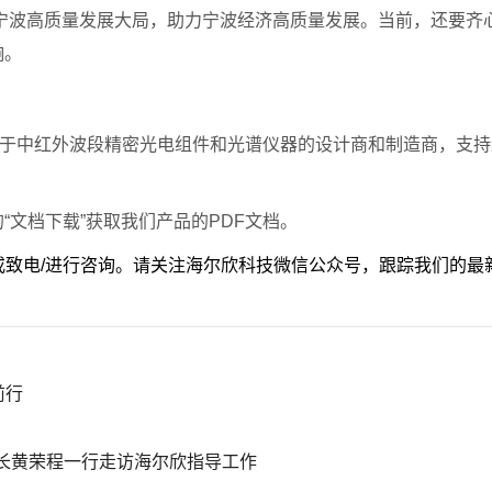
融入宁波高质量发展大局，助力宁波经济高质量发展。当前，还要
响。
h. Co.)是专注于中红外波段精密光电组件和光谱仪器的设计商和制造
“文档下载”获取我们产品的PDF文档。
ton.com或致电/进行咨询。请关注海尔欣科技微信公众号，跟踪我们
前行
长黄荣程一行走访海尔欣指导工作